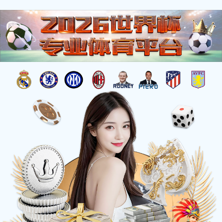
注册入口
全天更新 ·
开云app官方在
线入口
赛事实时同步
无论您身在何处，
开云app官方在线入口APP
为您
带来高速、高清、稳定的观赛体验。
下载客户端
网页端访问