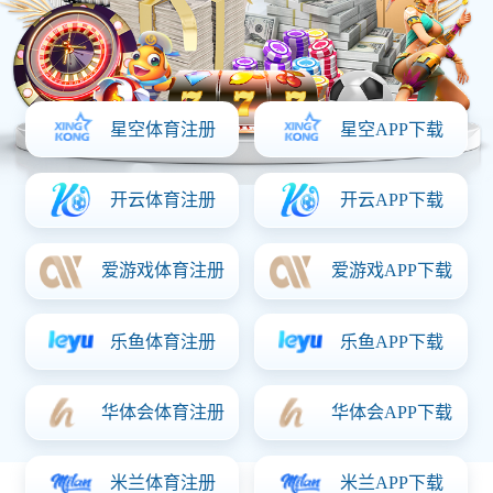
掘金补强后场：雷吉杰克逊到期合
同+选秀权换卡鲁索，卫冕关键一